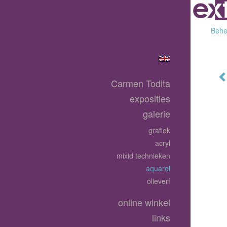
Behee
Carmen Todita
exposities
galerie
grafiek
acryl
mixid technieken
aquarel
olieverf
online winkel
links