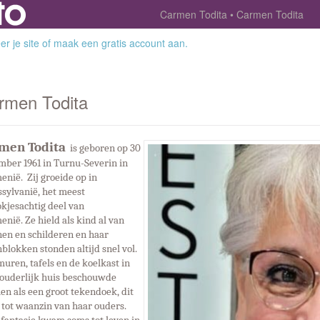
Carmen Todita
Carmen Todita
r je site
of
maak een gratis account aan
.
rmen Todita
men Todita
is geboren op 30
ber 1961 in Turnu-Severin in
nië. Zij groeide op in
sylvanië, het meest
kjesachtig deel van
enië.
Ze hield als kind al van
en en schilderen en haar
blokken stonden altijd snel vol.
uren, tafels en de koelkast in
 ouderlijk huis beschouwde
n als een groot tekendoek, dit
 tot waanzin van haar ouders.