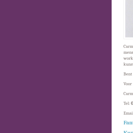
Carme
mens
works
kunst
Bent 
Voor 
Carm
Tel:
Emai
Fan
Kun