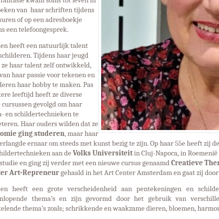
fantasie kwam soms tot leven in
eken van haar schriften tijdens
suren of op een adresboekje
ns een telefoongesprek.
n heeft een natuurlijk talent
schilderen. Tijdens haar jeugd
 ze haar talent zelf ontwikkeld,
van haar passie voor tekenen en
deren haar hobby te maken. Pas
tere leeftijd heeft ze diverse
e cursussen gevolgd om haar
- en schildertechnieken te
teren. Haar ouders wilden dat ze
omie ging studeren
, maar haar
verlangde ernaar om steeds met kunst bezig te zijn. Op haar 55e heeft zij
childertechnieken aan de
Volks Universiteit
in Cluj-Napoca, in Roemenië t
studie en ging zij verder met een nieuwe cursus genaamd
Creatieve The
er Art-Repreneur
gehaald in het Art Center Amsterdam en gaat zij door
en heeft een grote verscheidenheid aan pentekeningen en schilde
enlopende thema’s en zijn gevormd door het gebruik van verschill
kelende thema’s zoals; schrikkende en waakzame dieren, bloemen, harmon