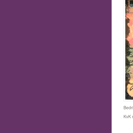
Bedr
KvK 