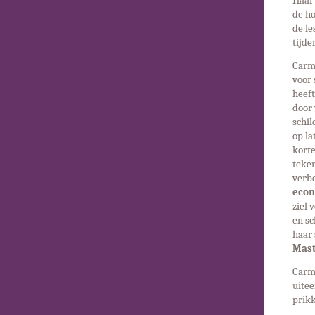
Haar 
de ho
de le
tijde
Carme
voor 
heeft
door 
schil
op la
kort
teken
verbe
econ
ziel 
en s
haar 
Mast
Carm
uite
prik