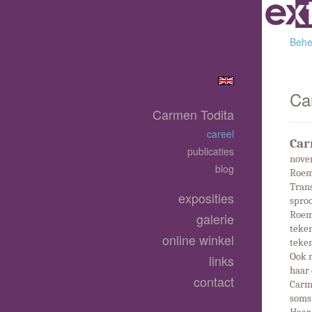
Behee
Ca
Carmen Todita
careel
Car
publicaties
novem
blog
Roeme
Trans
exposities
sproo
Roem
galerie
teken
online winkel
teken
Ook m
links
haar
contact
Carme
soms