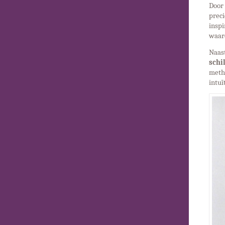
Door
preci
insp
waard
Naas
schi
meth
intuï