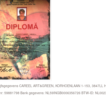
ijfsgegevens CAREEL ART&GREEN, KORHOENLAAN 1-153, 3847LL 
nr: 59881798 Bank gegevens: NL59INGB0006356726 BTW-ID: NL00