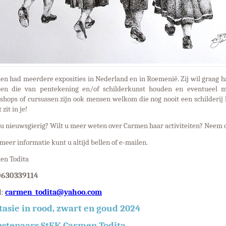
n had meerdere exposities in Nederland en in Roemenië. Zij wil graag ha
en die van pentekening en/of schilderkunst houden en eventueel m
hops of cursussen zijn ook mensen welkom die nog nooit een schilderij h
 zit in je!
u nieuwsgierig? Wilt u meer weten over Carmen haar activiteiten? Neem da
meer informatie kunt u altijd bellen of e-mailen.
en Todita
0630339114
carmen_todita@yahoo.com
l:
tasie in rood, zwart en goud 2024
stenaars StEK Carmen Todita