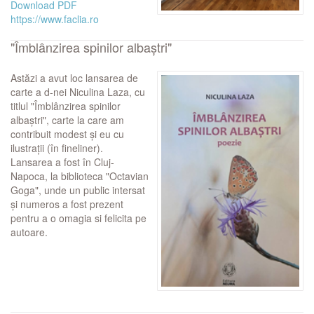
Download PDF
https://www.faclia.ro
"Îmblânzirea spinilor albaștri"
Astăzi a avut loc lansarea de
carte a d-nei Niculina Laza, cu
titlul "Îmblânzirea spinilor
albaștri", carte la care am
contribuit modest și eu cu
ilustrații (în fineliner).
Lansarea a fost în Cluj-
Napoca, la biblioteca "Octavian
Goga", unde un public intersat
și numeros a fost prezent
pentru a o omagia si felicita pe
autoare.