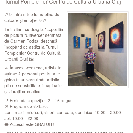
Turnul Pompierilor Centru de Cultură Urbană Cluj
🎨✨ Intră într-o lume plină de
culoare și emoție! ✨🎨
Te invităm cu drag la *Expozitia
de pictură "Universe" semnată
de Carmen Todita, deschisă
începând de astăzi la Turnul
Pompierilor Centru de Cultură
Urbană Cluj! 🖼️
🔹 În acest weekend, artista te
așteaptă personal pentru a te
ghida în universul său artistic,
plin de sensibilitate, imaginație
și vibrații cromatice.
📍 Perioada expoziției: 2 – 16 august
⏰ Program de vizitare:
Luni, marți, miercuri, vineri, sâmbătă, duminică: 10:00 – 20:00
Joi: 10:00 – 22:00
🎟️ Accesul este GRATUIT!