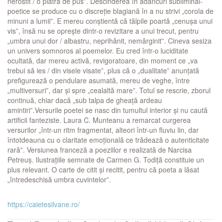
nerostit / o piatră de pus”. Descinderea în adâncuri subliminal-
poetice se produce cu o discreție blagiană în a nu strivi „corola de
minuni a lumii”. E mereu conștientă că tălpile poartă „cenușa unui
vis”, însă nu se oprește dintr-o revizitare a unui trecut, pentru
„umbra unui dor / albastru, neprihănit, nemărginit”. Cineva sesiza
un univers somnoros al poemelor. Eu cred într-o luciditate
ocultată, dar mereu activă, revigoratoare, din moment ce „va
trebui să ies / din visele visate”, plus că o „dualitate” anunțată
prefigurează o pendulare asumată, mereu de veghe, între
„multiversuri”, dar și spre „cealaltă mare”. Totul se rescrie, zborul
continuă, chiar dacă „sub talpa de gheață ardeau
amintiri”.Versurile poetei se nasc din tumultul interior și nu caută
artificii fanteziste. Laura C. Munteanu a remarcat curgerea
versurilor „într-un ritm fragmentat, alteori într-un fluviu lin, dar
întotdeauna cu o claritate emoțională ce trădează o autenticitate
rară”. Versiunea franceză a poeziilor e realizată de Narcisa
Petreuș. Ilustrațiile semnate de Carmen G. Todiță constituie un
plus relevant. O carte de citit și recitit, pentru că poeta a lăsat
„întredeschisă umbra cuvintelor”.
https://caietesilvane.ro/