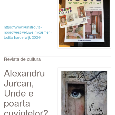
https://www.kunstroute-
noordwest-veluwe.nl/carmen-
todita-harderwijk-2024/
Revista de cultura
Alexandru
Jurcan,
Unde e
poarta
cuvintelor?