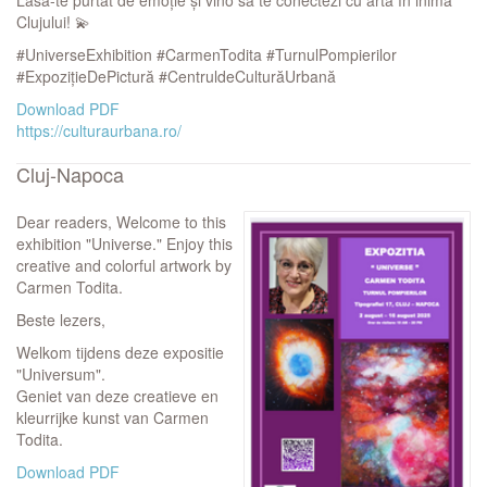
Lasă-te purtat de emoție și vino să te conectezi cu arta în inima
Clujului! 💫
#UniverseExhibition #CarmenTodita #TurnulPompierilor
#ExpozițieDePictură #CentruldeCulturăUrbană
Download PDF
https://culturaurbana.ro/
Cluj-Napoca
Dear readers, Welcome to this
exhibition "Universe." Enjoy this
creative and colorful artwork by
Carmen Todita.
Beste lezers,
Welkom tijdens deze expositie
"Universum".
Geniet van deze creatieve en
kleurrijke kunst van Carmen
Todita.
Download PDF