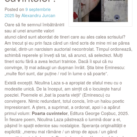
Posted on
9 septembrie
2025
by
Alexandru Jurcan
Oare să fie semnul îmbătrânirii
sau al unei anumite valori
atunci când sunt abordat de tineri care au ales calea scrisului?
Am trecut și eu prin faza când un rând scris de mine mi se părea
genial, dintr-un narcisism auctorial necontrolat. Timpul ordonează,
schimbă reperele și înveți să tai, să arunci, să selectezi. Mulți
tineri scriu fără a avea lecturi trainice. Dacă îi spui că nu
convinge, îți mai adaugi un dușman înrăit. Știa bine Eminescu:
„multe flori sunt, dar puține / rod în lume o să poarte”.
Există excepții. Niculina Laza s-a apropiat de sfatul meu cu o
modestie unică. De la început, am simțit că o locuiește harul
poeziei. Poemele ei „bat la poarta vieții” (Eminescu) cu
convingere. Nimic redundant, totul concis, într-un halou poetic
impresionant. A șters, a suprimat, a ordonat, apoi i-a apărut
primul volum:
Poarta cuvintelor
, Editura George Coșbuc, 2025.
În fiecare poem, Niculina Laza păstrează o lumină doar a ei,
pășind în spații edenice sau nostalgice. Speranța originalității e
explicită: „mereu mai rămâne / un strop de apus / un gând