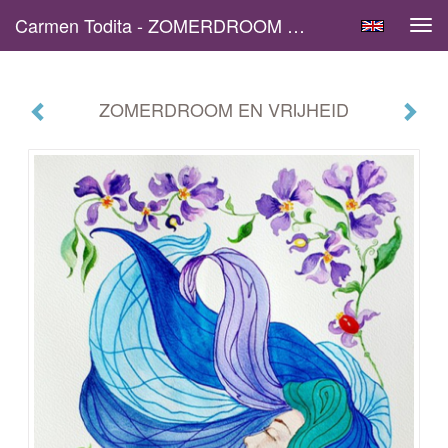
Carmen Todita - ZOMERDROOM EN VRIJHEID
Tog
navi
ZOMERDROOM EN VRIJHEID