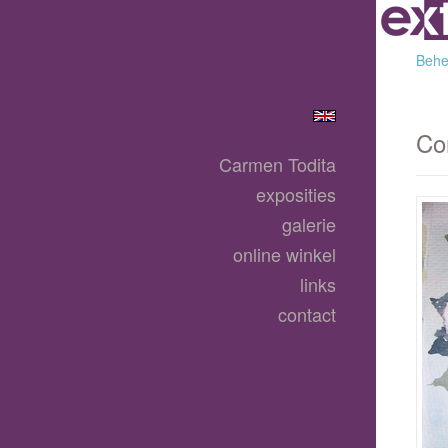
Behee
Co
Carmen Todita
exposities
galerie
online winkel
links
contact