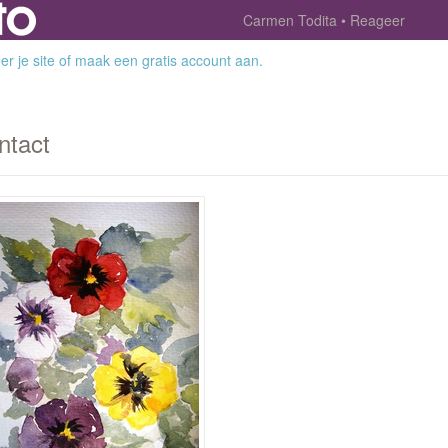
Carmen Todita
Reageer
r je site
of
maak een gratis account aan
.
ntact