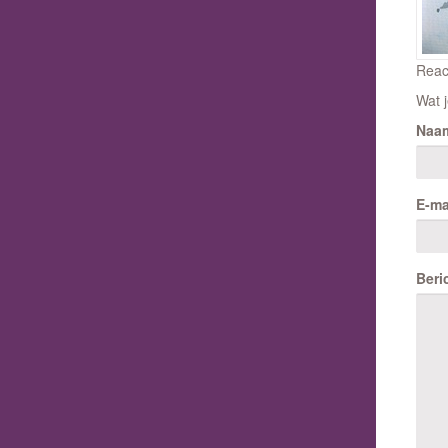
Reac
Wat j
Naa
E-ma
Beri