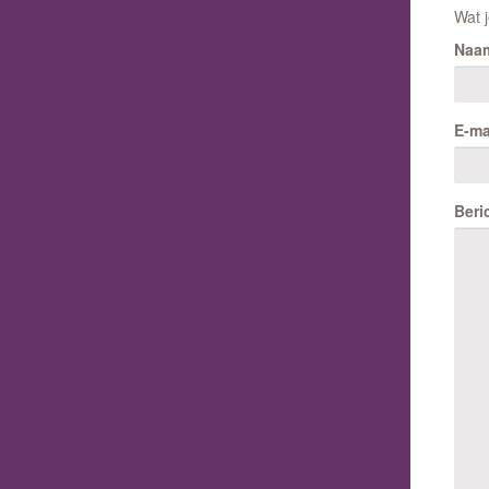
Wat j
Naa
E-ma
Beri