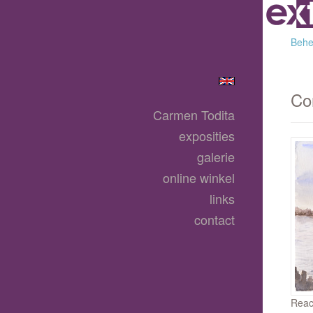
Behee
Co
Carmen Todita
exposities
galerie
online winkel
links
contact
Reac