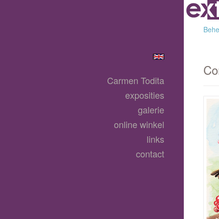
Behee
Co
Carmen Todita
exposities
galerie
online winkel
links
contact