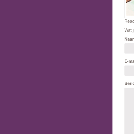
Reac
Wat j
Naa
E-ma
Beri