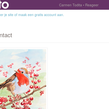
Carmen Todita
Reageer
r je site
of
maak een gratis account aan
.
ntact