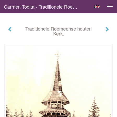
Carmen Todita - Traditionele Roemeense Houten Kerk.
Tog
navi
Traditionele Roemeense houten
Kerk.