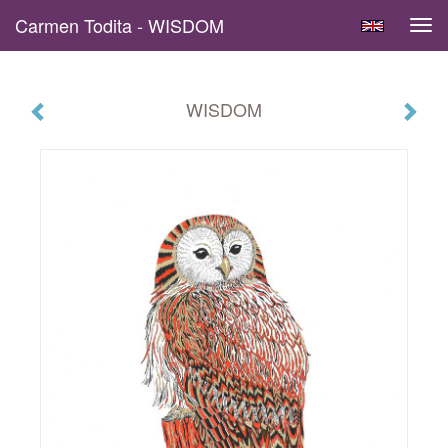
Carmen Todita - WISDOM
Tog
navi
WISDOM