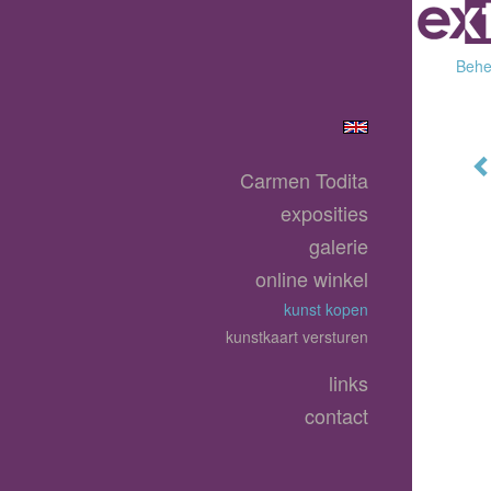
Behee
Carmen Todita
exposities
galerie
online winkel
kunst kopen
kunstkaart versturen
links
contact