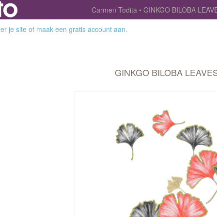
Carmen Todita
GINKGO BILOBA LEAV
r je site
of
maak een gratis account aan
.
GINKGO BILOBA LEAVE