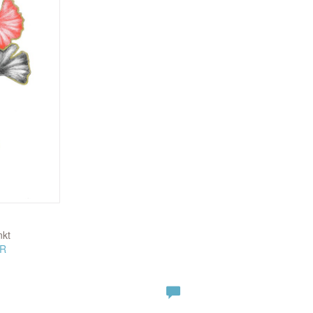
nkt
ER