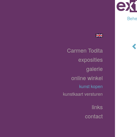
Behee
Carmen Todita
exposities
galerie
online winkel
kunst kopen
kunstkaart versturen
links
contact