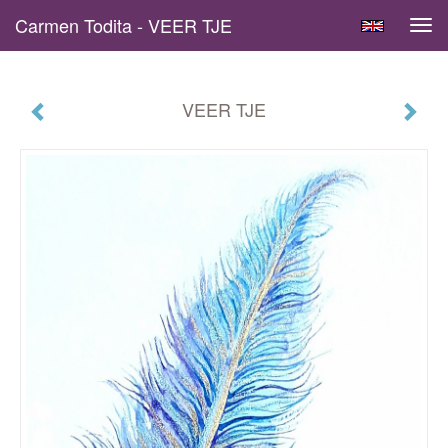
Carmen Todita - VEER TJE
Tog
navi
VEER TJE