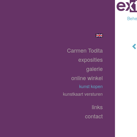
Behee
Carmen Todita
exposities
galerie
online winkel
kunst kopen
kunstkaart versturen
links
contact