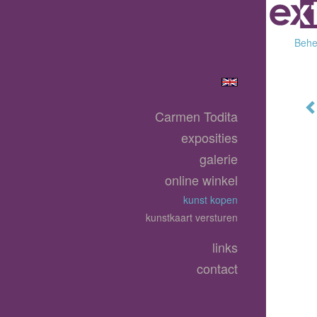
Behee
Carmen Todita
exposities
galerie
online winkel
kunst kopen
kunstkaart versturen
links
contact