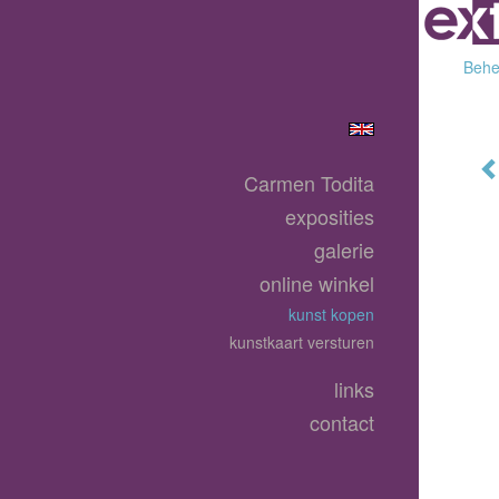
Behee
Carmen Todita
exposities
galerie
online winkel
kunst kopen
kunstkaart versturen
links
contact