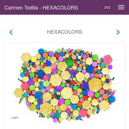
Carmen Todita - HEXACOLORS
Tog
navi
HEXACOLORS