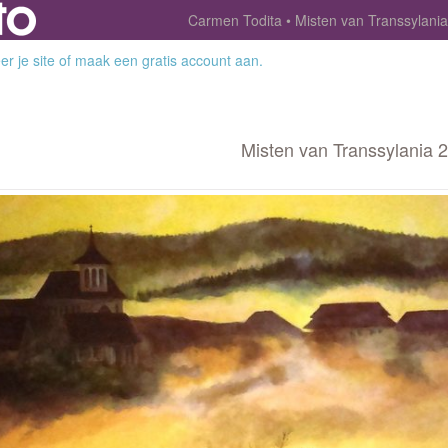
Carmen Todita
Misten van Transsylania
r je site
of
maak een gratis account aan
.
Misten van Transsylania 2