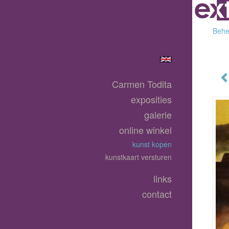
Behee
Carmen Todita
exposities
galerie
online winkel
kunst kopen
kunstkaart versturen
links
contact