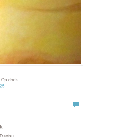
| Op doek
025
k.
Tranisu.