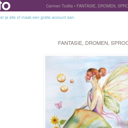
Carmen Todita
FANTASIE, DROMEN, SPR
r je site
of
maak een gratis account aan
.
FANTASIE, DROMEN, SPRO