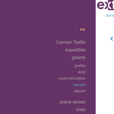
Behee
Carmen Todita
exposities
galerie
grafiek
acryl
mixid technieken
aquarel
olieverf
online winkel
links