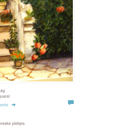
aag
quarel
porto
oreske plekjes.