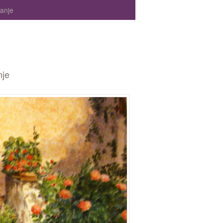
panje
nje