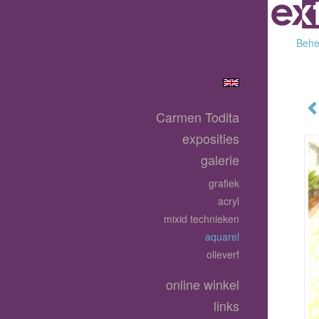
Behee
Carmen Todita
exposities
galerie
grafiek
acryl
mixid technieken
aquarel
olieverf
online winkel
links