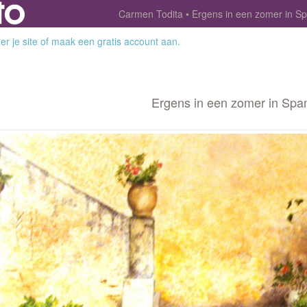
Carmen Todita
Ergens in een zomer in S
r je site
of
maak een gratis account aan
.
Ergens in een zomer in Spa