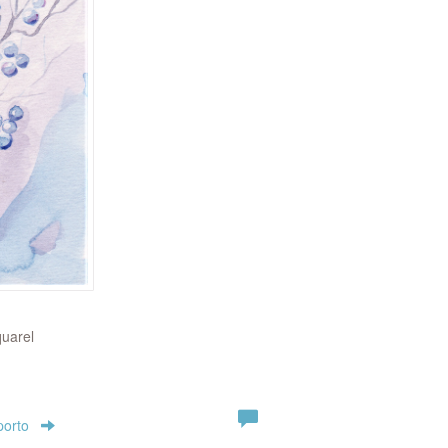
quarel
porto