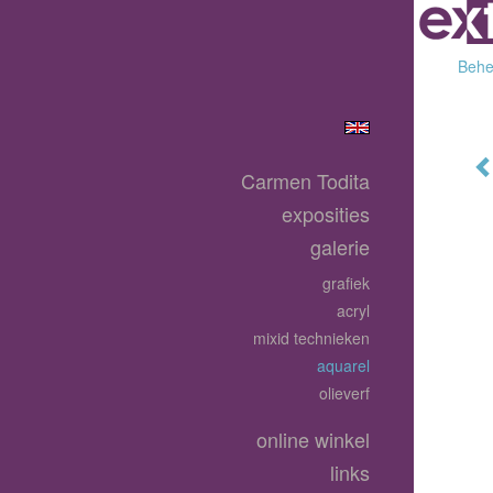
Behee
Carmen Todita
exposities
galerie
grafiek
acryl
mixid technieken
aquarel
olieverf
online winkel
links