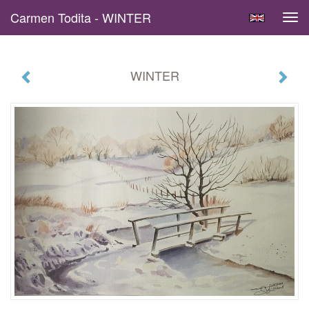
Carmen Todita - WINTER
Tog
navi
WINTER