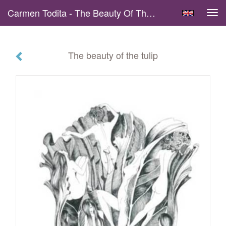
Carmen Todita - The Beauty Of The Tulip
Tog
navi
The beauty of the tulip