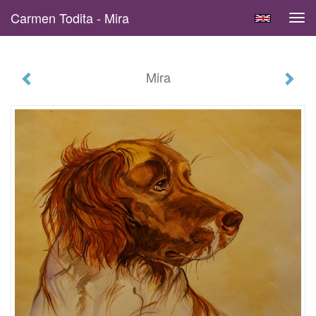
Carmen Todita - Mira
Tog
navi
Mira