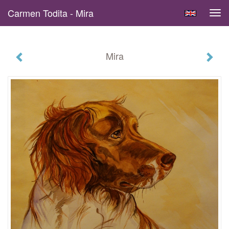
Carmen Todita - Mira
Tog
navi
Mira